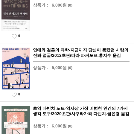
상품가 :
6,000원
(0)
0
연애와 결혼의 과학-지금까지 당신이 몽랐던 사랑의
진짜 얼굴/2012초판/타라 파커포프.홍지수 옮김
상품가 :
5,000원
(0)
0
초역 다빈치 노트-역사상 가장 비범한 인간의 7가지
생각 도구/2020초판/사쿠라가와 다빈치.금윤경 옮김
상품가 :
6,000원
(0)