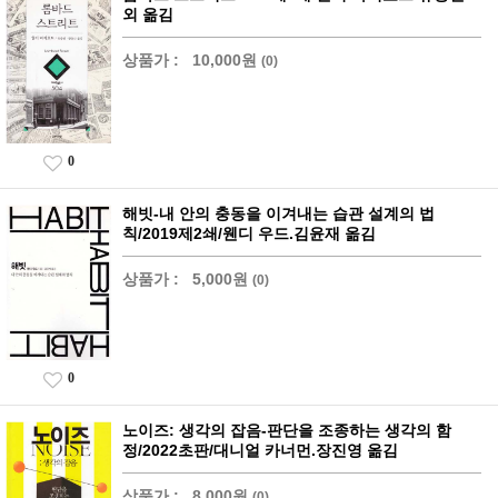
외 옮김
상품가 :
10,000원
(0)
0
해빗-내 안의 충동을 이겨내는 습관 설계의 법
칙/2019제2쇄/웬디 우드.김윤재 옮김
상품가 :
5,000원
(0)
0
노이즈: 생각의 잡음-판단을 조종하는 생각의 함
정/2022초판/대니얼 카너먼.장진영 옮김
상품가 :
8,000원
(0)