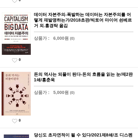
0
데이터 자본주의-폭발하는 데이터는 자본주의를 어
떻게 재발명하는가/2018초판/빅토어 마이어 쇤베르
거 외.홍경탁 옮김
상품가 :
6,000원
(0)
0
돈의 역사는 되풀이 된다-돈의 흐름을 읽는 눈/제2판
1쇄/홍춘욱
상품가 :
5,000원
(0)
0
당신도 초자연적이 될 수 있다/2021제8쇄/조 디스펜