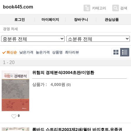
book445.com
카테고리
검색
로그인
마이페이지
장바구니
관심상품
경영 처세
최신순
낮은가격
높은가격
상품명
최다리뷰
1 - 20
위험의 경제분석/2004초판/이영환
상품가 :
4,000원
(0)
0
롬바드 스트리트2003제2쇄/월터 바지호트.유종권