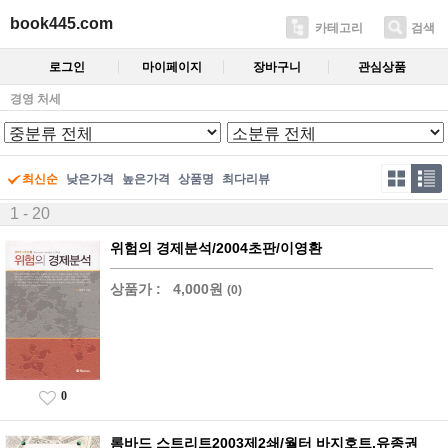
book445.com
카테고리
검색
로그인
마이페이지
장바구니
관심상품
경영 처세
최신순
낮은가격
높은가격
상품명
최다리뷰
1 - 20
위험의 경제분석/2004초판/이영환
상품가 :
4,000원
(0)
0
롬바드 스트리트2003제2쇄/월터 바지호트.유종권