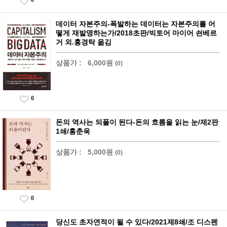
0
데이터 자본주의-폭발하는 데이터는 자본주의를 어
떻게 재발명하는가/2018초판/빅토어 마이어 쇤베르
거 외.홍경탁 옮김
상품가 :
6,000원
(0)
0
돈의 역사는 되풀이 된다-돈의 흐름을 읽는 눈/제2판
1쇄/홍춘욱
상품가 :
5,000원
(0)
0
당신도 초자연적이 될 수 있다/2021제8쇄/조 디스펜