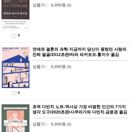
상품가 :
6,000원
(0)
0
연애와 결혼의 과학-지금까지 당신이 몽랐던 사랑의
진짜 얼굴/2012초판/타라 파커포프.홍지수 옮김
상품가 :
5,000원
(0)
0
초역 다빈치 노트-역사상 가장 비범한 인간의 7가지
생각 도구/2020초판/사쿠라가와 다빈치.금윤경 옮김
상품가 :
6,000원
(0)