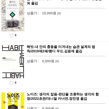
외 옮김
상품가 :
10,000원
(0)
0
해빗-내 안의 충동을 이겨내는 습관 설계의 법
칙/2019제2쇄/웬디 우드.김윤재 옮김
상품가 :
5,000원
(0)
0
노이즈: 생각의 잡음-판단을 조종하는 생각의 함
정/2022초판/대니얼 카너먼.장진영 옮김
상품가 :
8,000원
(0)