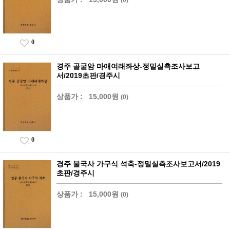
0
경주 골굴암 마애여래좌상-정밀실측조사보고
서/2019초판/경주시
상품가 :
15,000원
(0)
0
경주 불국사 가구식 석축-정밀실측조사보고서/2019
초판/경주시
상품가 :
15,000원
(0)