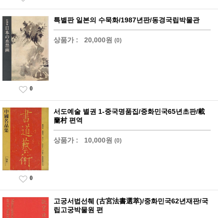
특별판 일본의 수묵화/1987년판/동경국립박물관
상품가 :
20,000원
(0)
0
서도예술 별권 1-중국명품집/중화민국65년초판/載
蘭村 편역
상품가 :
10,000원
(0)
0
고궁서법선췌 (古宮法書選萃)/중화민국62년재판/국
립고궁박물원 편