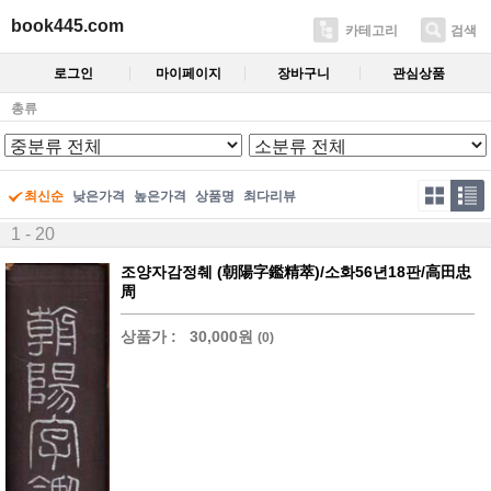
book445.com
카테고리
검색
로그인
마이페이지
장바구니
관심상품
총류
최신순
낮은가격
높은가격
상품명
최다리뷰
1 - 20
조양자감정췌 (朝陽字鑑精萃)/소화56년18판/高田忠
周
상품가 :
30,000원
(0)