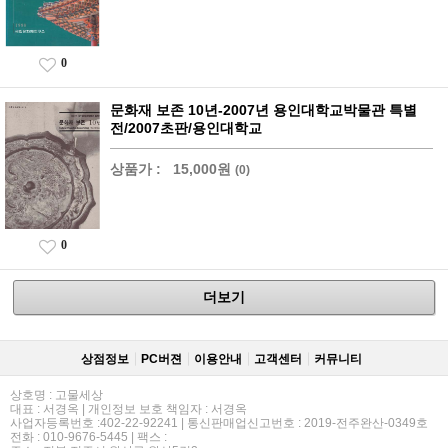
0
문화재 보존 10년-2007년 용인대학교박물관 특별
전/2007초판/용인대학교
상품가 :
15,000원
(0)
0
더보기
상점정보
PC버젼
이용안내
고객센터
커뮤니티
상호명 : 고물세상
대표 : 서경옥 | 개인정보 보호 책임자 : 서경옥
사업자등록번호 :402-22-92241 | 통신판매업신고번호 : 2019-전주완산-0349호
전화 : 010-9676-5445 | 팩스 :