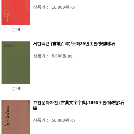
상품가 :
10,000원
(0)
0
서단백년 (書壇百年)/소화39년초판/安臟樣石
상품가 :
5,000원
(0)
0
고전문자자전 (古典文字字典)/1990초판/師村妙石
編
상품가 :
50,000원
(0)