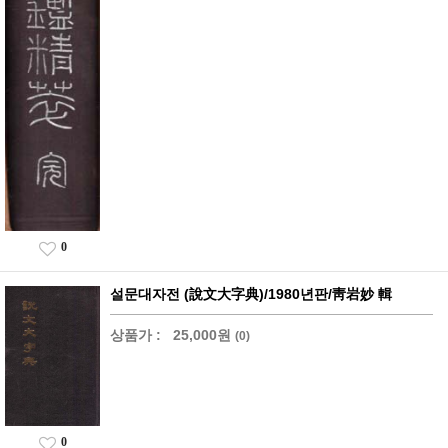
0
설문대자전 (說文大字典)/1980년판/靑岩妙 輯
상품가 :
25,000원
(0)
0