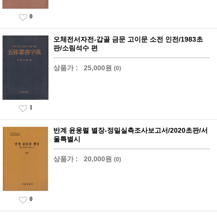
0
오체전서자전-갑골 금문 고이문 소전 인전/1983초
판/소림석수 편
상품가 :
25,000원
(0)
1
반계 윤웅렬 별장-정밀실측조사보고서/2020초판/서
울특별시
상품가 :
20,000원
(0)
0