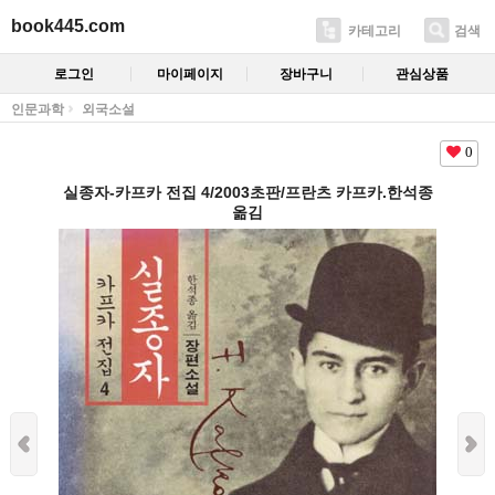
book445.com
카테고리
검색
로그인
마이페이지
장바구니
관심상품
인문과학
외국소설
0
실종자-카프카 전집 4/2003초판/프란츠 카프카.한석종
옮김