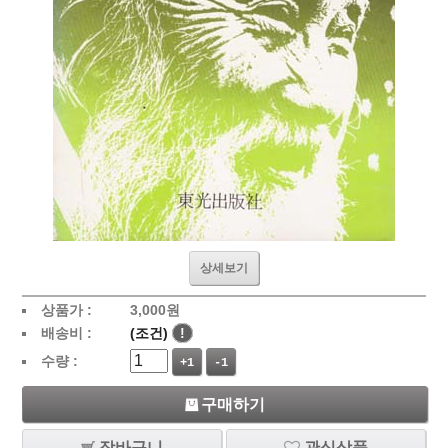
상세보기
상품가 :
3,000
원
배송비 :
(조건)
!
수량 :
+1
-1
구매하기
장바구니
관심상품