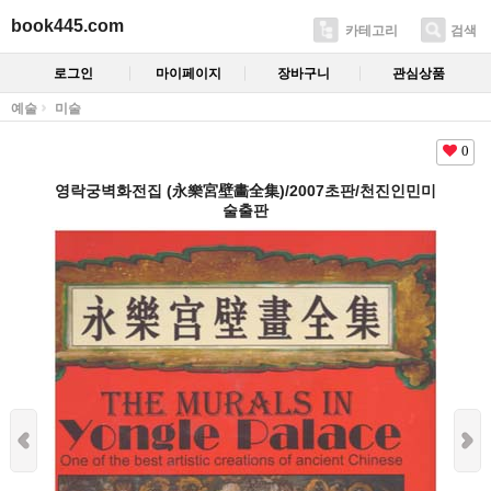
book445.com
카테고리
검색
로그인
마이페이지
장바구니
관심상품
예술
미술
0
영락궁벽화전집 (永樂宮壁畵全集)/2007초판/천진인민미
술출판