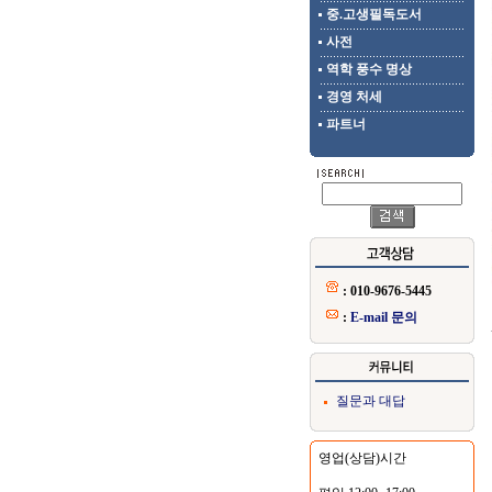
중.고생필독도서
사전
역학 풍수 명상
경영 처세
파트너
: 010-9676-5445
:
E-mail 문의
질문과 대답
영업(상담)시간