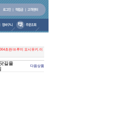
004초판/쓰루미 요시유키.이
바닷길을
다음상품
김