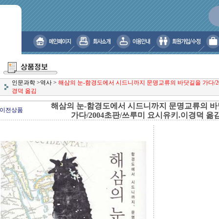
인문과학
>
역사
>
해삼의 눈-함경도에서 시드니까지 문명교류의 바닷길을 가다/2
경덕 옮김
해삼의 눈-함경도에서 시드니까지 문명교류의 
이전상품
가다/2004초판/쓰루미 요시유키.이경덕 옮