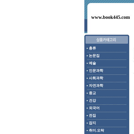
www.book445.com
총류
논문집
예술
인문과학
사회과학
자연과학
종교
건강
외국어
전집
잡지
취미.오락