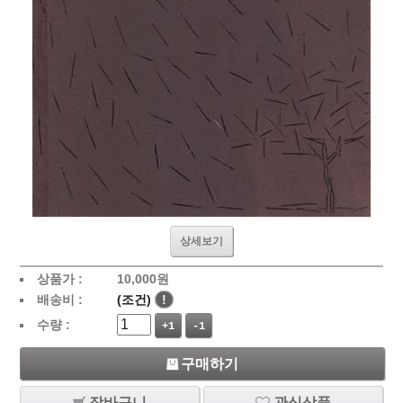
상세보기
상품가 :
10,000
원
배송비 :
(조건)
!
수량 :
+1
-1
구매하기
장바구니
관심상품