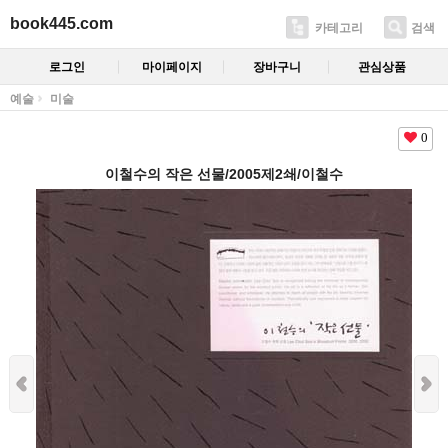
book445.com
카테고리
검색
로그인
마이페이지
장바구니
관심상품
예술
미술
0
이철수의 작은 선물/2005제2쇄/이철수