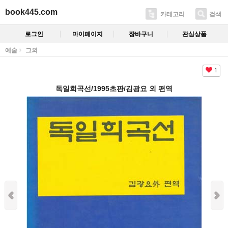
book445.com
카테고리
검색
로그인
마이페이지
장바구니
관심상품
예술
그외
1
독일희곡선/1995초판/김광요 외 편역