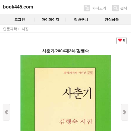
book445.com
카테고리
검색
로그인
마이페이지
장바구니
관심상품
인문과학
시집
0
사춘기/2004제2쇄/김행숙