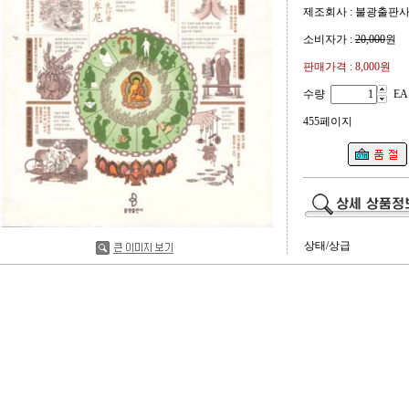
제조회사 : 불광출판
소비자가 :
20,000
원
판매가격 :
8,000원
수량
EA
455페이지
상태/상급