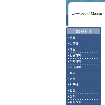
www.book445.com
총류
논문집
예술
인문과학
사회과학
자연과학
종교
건강
외국어
전집
잡지
취미.오락