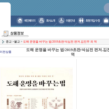
종교
>
불교
>
도해 운명을 바꾸는 법/2019초판/석심전 편저.김진무 외 역
도해 운명을 바꾸는 법/2019초판/석심전 편저.김
이전상품
역