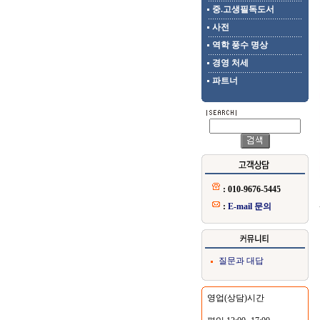
중.고생필독도서
사전
역학 풍수 명상
경영 처세
파트너
: 010-9676-5445
:
E-mail 문의
질문과 대답
영업(상담)시간