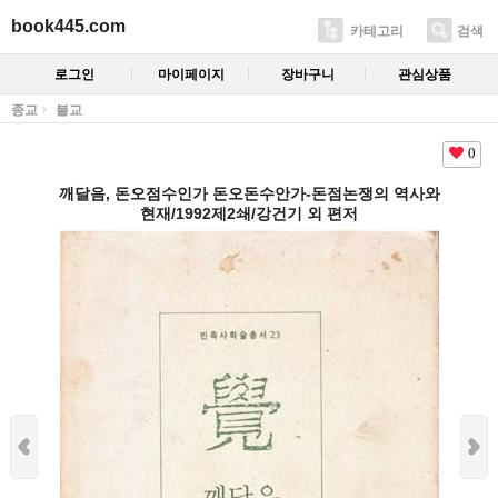
book445.com
카테고리
검색
로그인
마이페이지
장바구니
관심상품
종교
불교
0
깨달음, 돈오점수인가 돈오돈수안가-돈점논쟁의 역사와
현재/1992제2쇄/강건기 외 편저