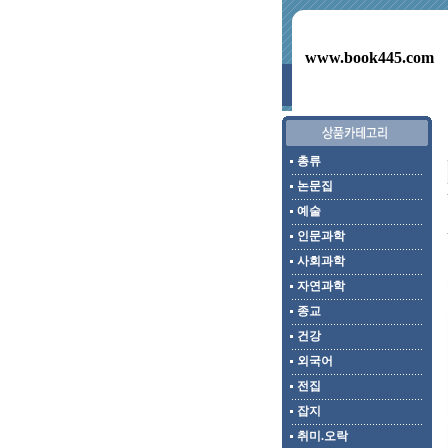
www.book445.com
총류
논문집
예술
인문과학
사회과학
자연과학
종교
건강
외국어
전집
잡지
취미.오락