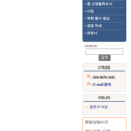
중.고생필독도서
사전
역학 풍수 명상
경영 처세
파트너
: 010-9676-5445
:
E-mail 문의
질문과 대답
영업(상담)시간