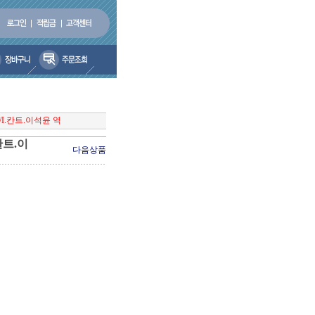
I.칸트.이석윤 역
칸트.이
다음상품