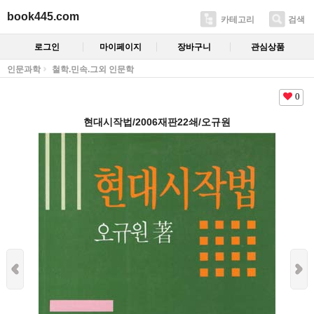
book445.com
카테고리
검색
로그인
마이페이지
장바구니
관심상품
인문과학
철학.민속.그외 인문학
0
현대시작법/2006재판22쇄/오규원