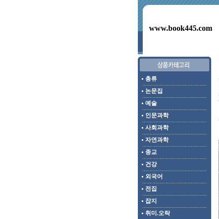
www.book445.com
총류
논문집
예술
인문과학
사회과학
자연과학
종교
건강
외국어
전집
잡지
취미.오락