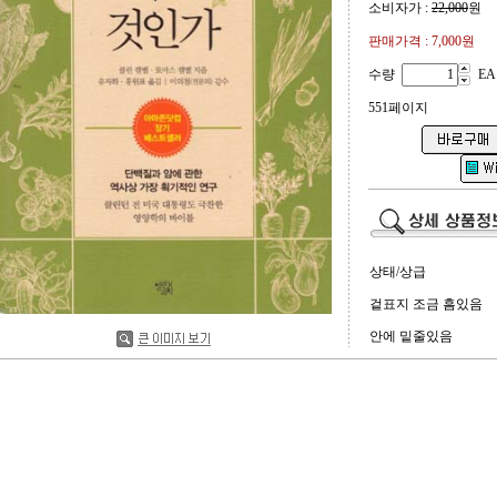
소비자가 :
22,000
원
판매가격 :
7,000원
수량
EA
551페이지
상태/상급
겉표지 조금 흠있음
안에 밑줄있음