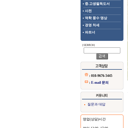
중.고생필독도서
사전
역학 풍수 명상
경영 처세
파트너
: 010-9676-5445
:
E-mail 문의
질문과 대답
영업(상담)시간