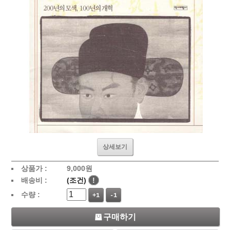
상세보기
상품가 :
9,000
원
배송비 :
(조건)
!
수량 :
+1
-1
구매하기