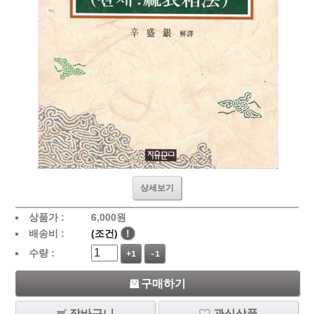
상세보기
상품가 :
6,000
원
배송비 :
(조건)
!
수량 :
+1
-1
구매하기
장바구니
관심상품