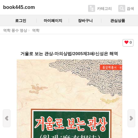
book445.com
카테고리
검색
로그인
마이페이지
장바구니
관심상품
역학 풍수 명상
역학
0
거울로 보는 관상-마의상법/2005제3쇄/신성은 해역