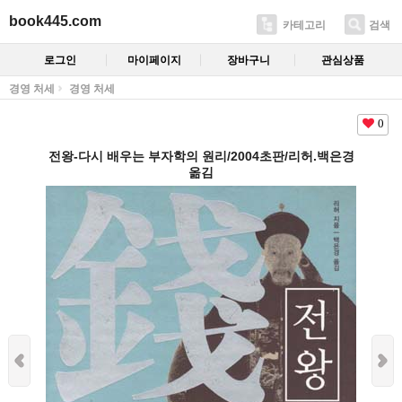
book445.com
카테고리
검색
로그인
마이페이지
장바구니
관심상품
경영 처세
경영 처세
0
전왕-다시 배우는 부자학의 원리/2004초판/리허.백은경
옮김