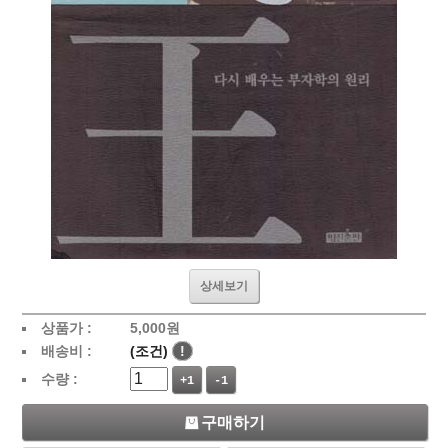
상세보기
상품가 :
5,000
원
배송비 :
(조건)
!
수량 :
+1
-1
구매하기