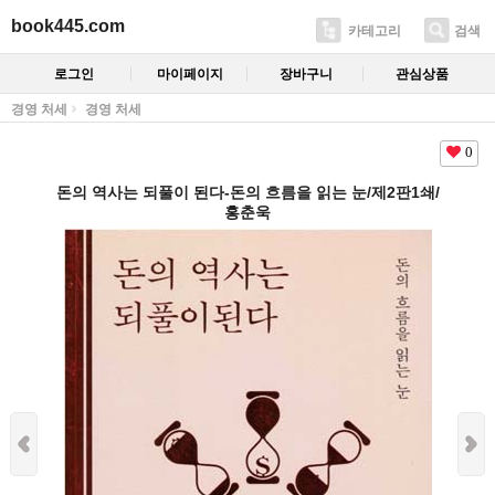
book445.com
카테고리
검색
로그인
마이페이지
장바구니
관심상품
경영 처세
경영 처세
0
돈의 역사는 되풀이 된다-돈의 흐름을 읽는 눈/제2판1쇄/
홍춘욱