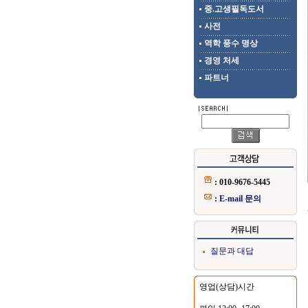
중.고생필독도서
사전
역학 풍수 명상
경영 처세
파트너
: 010-9676-5445
:
E-mail 문의
질문과 대답
영업(상담)시간