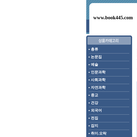
www.book445.com
총류
논문집
예술
인문과학
사회과학
자연과학
종교
건강
외국어
전집
잡지
취미.오락