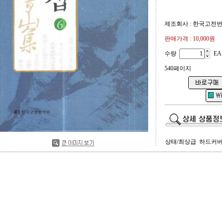
제조회사 : 한국고전
판매가격 :
10,000원
수량
EA
540페이지
상태/최상급 하드커